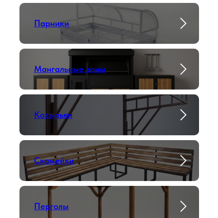
Парники
Мангальные зоны
Козырьки
Скамейки
Перголы